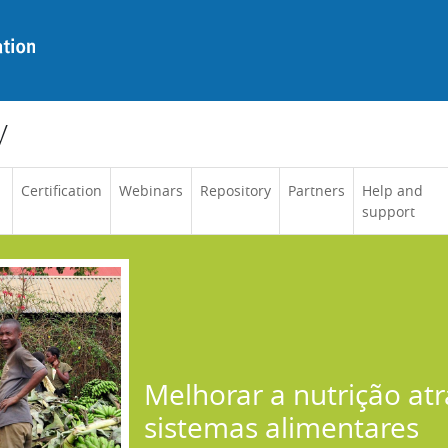
y
Certification
Webinars
Repository
Partners
Help and
support
Melhorar a nutrição atr
sistemas alimentares