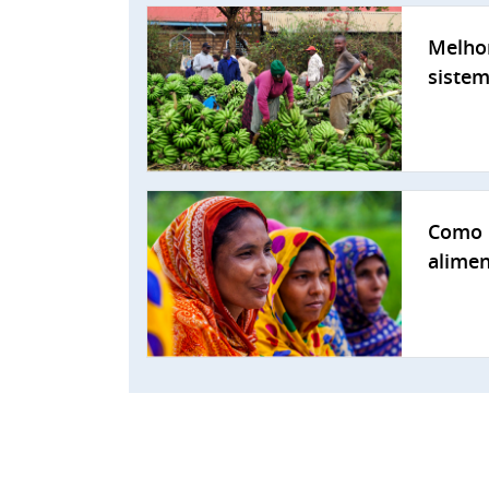
Melhor
sistem
Como r
alimen