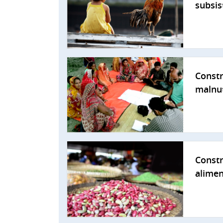
subsis
Constr
malnut
Const
alimen