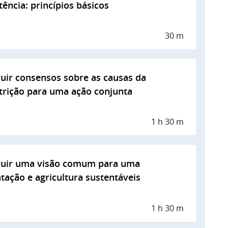
tência: princípios básicos
30 m
uir consensos sobre as causas da
rição para uma ação conjunta
1 h 30 m
ruir uma visão comum para uma
tação e agricultura sustentáveis
1 h 30 m