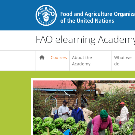
Ir para o conteúdo principal
FAO elearning Academ
Courses
About the
What we
Academy
do