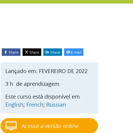
Share
Share
Share
E-mail
Blocos
gnorar Start course
Lançado em:
FEVEREIRO DE 2022
3 h
de aprendizagem
Este curso está disponível em
English
;
French
;
Russian
Acesse a versão online