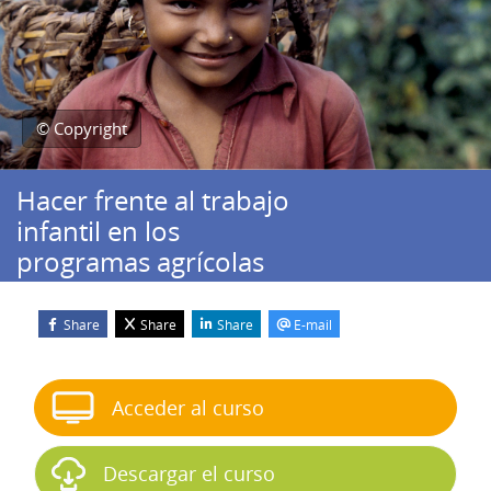
© Copyright
Hacer frente al trabajo
infantil en los
programas agrícolas
Share
Share
Share
E-mail
Bloques
Salta Iniciar el curso
Acceder al curso
Descargar el curso