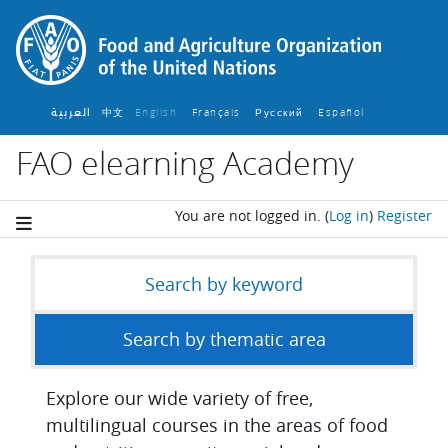
Skip to main content
العربية
中文
English ‎
Français ‎
Español ‎
Русский ‎
FAO elearning Academy
You are not logged in.
(
Log in
)
Register
Search by keyword
Search by thematic area
Explore our wide variety of free,
multilingual courses in the areas of food