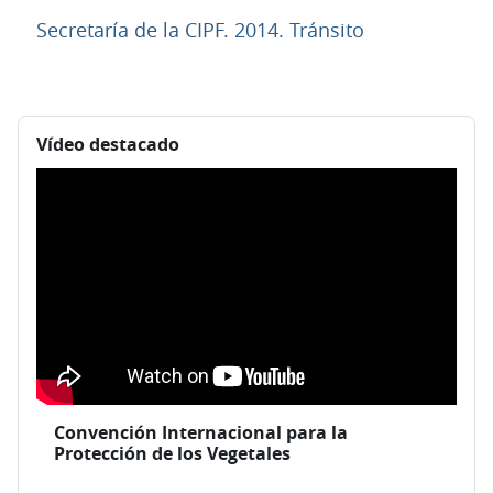
URL
Secretaría de la CIPF. 2014. Tránsito
Bloques
Salta Vídeo destacado
Vídeo destacado
Convención Internacional para la
Protección de los Vegetales